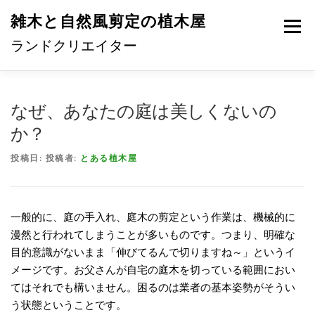
コ
雑木と自然風剪定の植木屋
ン
メニュ
テ
ランドクリエイター
ン
ツ
へ
HOME
手入れの特徴
事務所概要・営業エリア
なぜ、あなたの庭は美しくないの
ス
か？
キ
ッ
ご依頼の流れ
料金について
お問い合わせ
投稿日:
投稿者:
とある植木屋
プ
一般的に、庭の手入れ、庭木の剪定という作業は、機械的に
漫然と行われてしまうことが多いものです。つまり、明確な
目的意識がないまま「伸びてるんで切りますね～」というイ
メージです。お父さんが自宅の庭木を切っている範囲におい
てはそれでも構いません。困るのは業者の基本姿勢がそうい
う状態ということです。