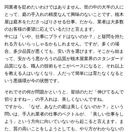
同業者を貶めたいわけではありません。世の中の大半の人に
とって、庭の手入れの精度なんて興味のないことです。植木
屋は庭木をたださっぱりさせる仕事。だから、業者は大多数
のお客様の要望に応えているだけと言えます。
中には「いや、仕事にプライドはないのか？」と疑問を持た
れる方もいらっしゃるかもしれません。ですが、多くの場
合、多少品質が悪くても、安い方を選びます。そこから始ま
って、安かろう悪かろうの品質が植木屋業界のスタンダード
品質になる。職人の技術もそこがベースになると、それ以上
を教える人はいなくなり、人だって簡単には育たなくなると
いう悪循環が今の状態です。
それでその何が問題かというと、冒頭のただ「伸びてるんで
切りますね～」の手入れは、美しくないんですね。
ですから、「なぜ、あなたの庭は美しくないのか？」という
問いは、手入れ業者の仕事のベクトルが、「美しい仕事をし
よう」という方向に向いていないから起こると言えます。ま
た、質の高いことをしようとしても、やり方がわからないの