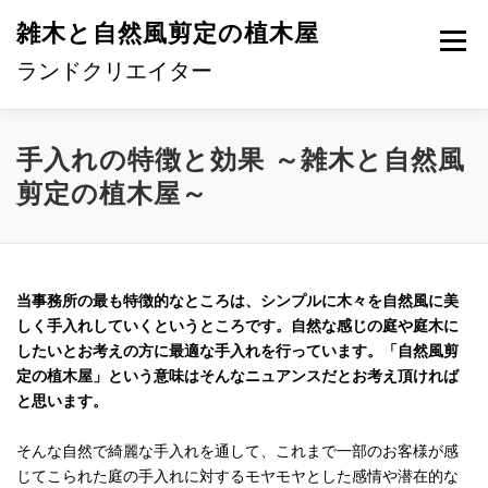
コ
雑木と自然風剪定の植木屋
ン
メニュ
テ
ランドクリエイター
ン
ツ
へ
HOME
手入れの特徴
事務所概要・営業エリア
手入れの特徴と効果 ～雑木と自然風
ス
剪定の植木屋～
キ
ッ
ご依頼の流れ
料金について
お問い合わせ
プ
当事務所の最も特徴的なところは、シンプルに木々を自然風に美
しく手入れしていくというところです。自然な感じの庭や庭木に
したいとお考えの方に最適な手入れを行っています。「自然風剪
定の植木屋」という意味はそんなニュアンスだとお考え頂ければ
と思います。
そんな自然で綺麗な手入れを通して、これまで一部のお客様が感
じてこられた庭の手入れに対するモヤモヤとした感情や潜在的な