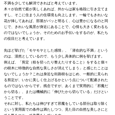
不満を少しでも解消できればと考えています。
木々が自然で庭が美しくあれば、外からは家を格段に引き立てま
すし、そこに住まう人の住環境も向上します。一輪でもきれいな
花が挿してあれば、部屋がパッと明るく、心は豊かになるのと同
じで、きれいな風景が身近にあることで、心情も大きく変わるも
のではないでしょうか。そのためのお手伝いをするのが、私たち
の役目だと考えています。
先ほど挙げた「モヤモヤとした感情」、「潜在的な不満」という
のは、漠然としているので、もう少し具体的に例を挙げます。
例えば、「剪定（枝を切ったり整えたりすること）をすると個々
の樹木に特徴的な自然な美しさが消えてしまう」と感じたことは
ないでしょうか？これは身近な街路樹をはじめ、一般的に見られ
る剪定が、いかに美しく仕上げるかという点について配慮された
ものではないからです。残念ですが、あくまで実用的に「邪魔だ
から切る」、または機械的に「伸びたから切らている」だけとい
うことです。
それに対し、私たちは伸びすぎて邪魔をしている部分は取り除く
という実用面での条件は満たしつつ、見た目の自然な美しさにと