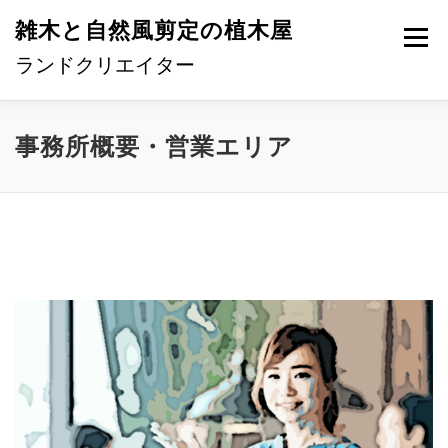
コ
雑木と自然風剪定の植木屋
ン
メニュ
テ
ランドクリエイター
ン
ツ
へ
HOME
手入れの特徴
事務所概要・営業エリア
事務所概要・営業エリア
ス
キ
ッ
ご依頼の流れ
料金について
お問い合わせ
プ