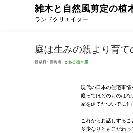
コ
雑木と自然風剪定の植
ン
ランドクリエイター
テ
ン
ツ
へ
庭は生みの親より育て
ス
キ
投稿日:
投稿者:
とある植木屋
ッ
プ
現代の日本の住宅事情
庭ってほどのものはな
家を建てたついでに付
これからお話しするこ
多少なりともこだわっ