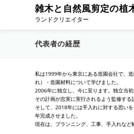
コ
雑木と自然風剪定の植
ン
ランドクリエイター
テ
ン
ツ
代表者の経歴
へ
ス
キ
ッ
私は1999年から東京にある造園会社で
プ
れ）・造園材料について学びました。
2006年に独立し、今に至ります。独立当
その計画が忠実に実行されるよう監修する
そして、2018年には手入れに対する思
年完成させました。
現在は、プランニング、工事、手入れなど